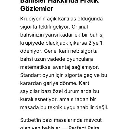
Bahisler Hakkında Pratik
Gözlemler
Krupiyenin açık kartı as olduğunda
sigorta teklifi geliyor. Orijinal
bahsinizin yarısı kadar ek bir bahis;
krupiyede blackjack çıkarsa 2'ye 1
ödeniyor. Genel kanı net: sigorta
bahsi uzun vadede oyunculara
matematiksel avantaj sağlamıyor.
Standart oyun için sigorta geç ve bu
karardan geriye dönme. Kart
sayıcılar bazı özel durumlarda bu
kuralı esnetiyor, ama sıradan bir
masada bu teknik uygulanabilir değil.
Sutbet'in bazı masalarında mevcut
olan yan bahisler — Perfect Pairs,