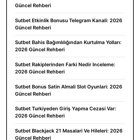
Güncel Rehberi
Sutbet Etkinlik Bonusu Telegram Kanali: 2026
Güncel Rehberi
Sutbet Bahis Bağımlılığından Kurtulma Yolları:
2026 Güncel Rehberi
Sutbet Rakiplerinden Farki Nedir Inceleme:
2026 Güncel Rehberi
Sutbet Bonus Satin Almali Slot Oyunlari: 2026
Güncel Rehberi
Sutbet Turkiyeden Giriş Yapma Cezasi Var:
2026 Güncel Rehberi
Sutbet Blackjack 21 Masalari Ve Hileleri: 2026
Güncel Rehberi