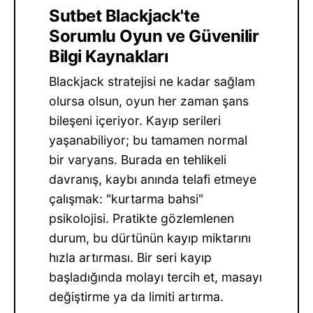
Sutbet Blackjack'te
Sorumlu Oyun ve Güvenilir
Bilgi Kaynakları
Blackjack stratejisi ne kadar sağlam
olursa olsun, oyun her zaman şans
bileşeni içeriyor. Kayıp serileri
yaşanabiliyor; bu tamamen normal
bir varyans. Burada en tehlikeli
davranış, kaybı anında telafi etmeye
çalışmak: "kurtarma bahsi"
psikolojisi. Pratikte gözlemlenen
durum, bu dürtünün kayıp miktarını
hızla artırması. Bir seri kayıp
başladığında molayı tercih et, masayı
değiştirme ya da limiti artırma.