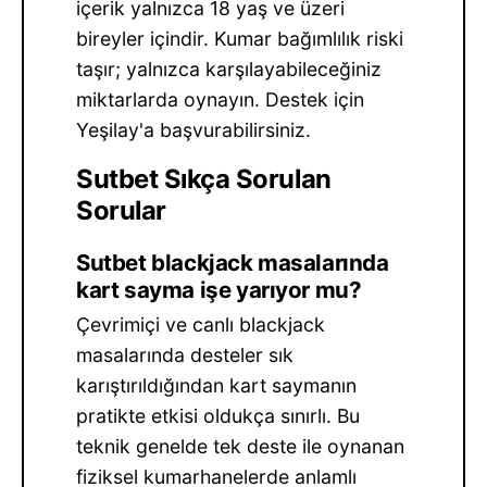
içerik yalnızca 18 yaş ve üzeri
bireyler içindir. Kumar bağımlılık riski
taşır; yalnızca karşılayabileceğiniz
miktarlarda oynayın. Destek için
Yeşilay'a başvurabilirsiniz.
Sutbet Sıkça Sorulan
Sorular
Sutbet blackjack masalarında
kart sayma işe yarıyor mu?
Çevrimiçi ve canlı blackjack
masalarında desteler sık
karıştırıldığından kart saymanın
pratikte etkisi oldukça sınırlı. Bu
teknik genelde tek deste ile oynanan
fiziksel kumarhanelerde anlamlı