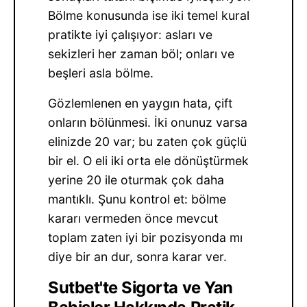
Bölme konusunda ise iki temel kural
pratikte iyi çalışıyor: asları ve
sekizleri her zaman böl; onları ve
beşleri asla bölme.
Gözlemlenen en yaygın hata, çift
onların bölünmesi. İki onunuz varsa
elinizde 20 var; bu zaten çok güçlü
bir el. O eli iki orta ele dönüştürmek
yerine 20 ile oturmak çok daha
mantıklı. Şunu kontrol et: bölme
kararı vermeden önce mevcut
toplam zaten iyi bir pozisyonda mı
diye bir an dur, sonra karar ver.
Sutbet'te Sigorta ve Yan