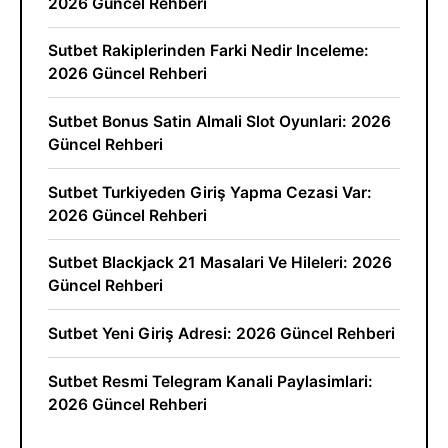
2026 Güncel Rehberi
Sutbet Rakiplerinden Farki Nedir Inceleme:
2026 Güncel Rehberi
Sutbet Bonus Satin Almali Slot Oyunlari: 2026
Güncel Rehberi
Sutbet Turkiyeden Giriş Yapma Cezasi Var:
2026 Güncel Rehberi
Sutbet Blackjack 21 Masalari Ve Hileleri: 2026
Güncel Rehberi
Sutbet Yeni Giriş Adresi: 2026 Güncel Rehberi
Sutbet Resmi Telegram Kanali Paylasimlari:
2026 Güncel Rehberi