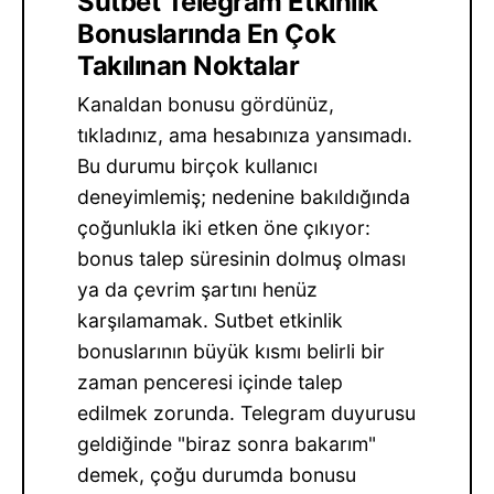
Sutbet Telegram Etkinlik
Bonuslarında En Çok
Takılınan Noktalar
Kanaldan bonusu gördünüz,
tıkladınız, ama hesabınıza yansımadı.
Bu durumu birçok kullanıcı
deneyimlemiş; nedenine bakıldığında
çoğunlukla iki etken öne çıkıyor:
bonus talep süresinin dolmuş olması
ya da çevrim şartını henüz
karşılamamak. Sutbet etkinlik
bonuslarının büyük kısmı belirli bir
zaman penceresi içinde talep
edilmek zorunda. Telegram duyurusu
geldiğinde "biraz sonra bakarım"
demek, çoğu durumda bonusu