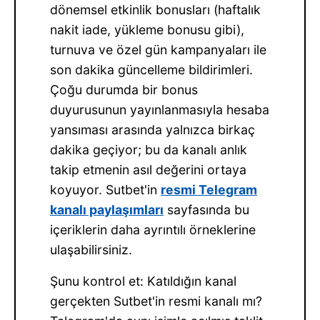
dönemsel etkinlik bonusları (haftalık
nakit iade, yükleme bonusu gibi),
turnuva ve özel gün kampanyaları ile
son dakika güncelleme bildirimleri.
Çoğu durumda bir bonus
duyurusunun yayınlanmasıyla hesaba
yansıması arasında yalnızca birkaç
dakika geçiyor; bu da kanalı anlık
takip etmenin asıl değerini ortaya
koyuyor. Sutbet'in
resmi Telegram
kanalı paylaşımları
sayfasında bu
içeriklerin daha ayrıntılı örneklerine
ulaşabilirsiniz.
Şunu kontrol et: Katıldığın kanal
gerçekten Sutbet'in resmi kanalı mı?