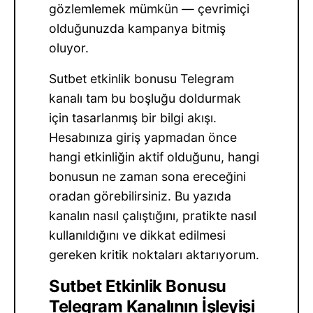
gözlemlemek mümkün — çevrimiçi
olduğunuzda kampanya bitmiş
oluyor.
Sutbet etkinlik bonusu Telegram
kanalı tam bu boşluğu doldurmak
için tasarlanmış bir bilgi akışı.
Hesabınıza giriş yapmadan önce
hangi etkinliğin aktif olduğunu, hangi
bonusun ne zaman sona ereceğini
oradan görebilirsiniz. Bu yazıda
kanalın nasıl çalıştığını, pratikte nasıl
kullanıldığını ve dikkat edilmesi
gereken kritik noktaları aktarıyorum.
Sutbet Etkinlik Bonusu
Telegram Kanalının İşleyişi