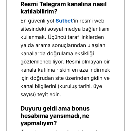
Resmi Telegram kanalına nasıl
katılabilirim?
En güvenli yol
Sutbet
'in resmi web
sitesindeki sosyal medya bağlantısını
kullanmak. Üçüncü taraf linklerden
ya da arama sonuçlarından ulaşılan
kanallarda doğrulama eksikliği
gözlemlenebiliyor. Resmi olmayan bir
kanala katılma riskini en aza indirmek
için doğrudan site üzerinden gidin ve
kanal bilgilerini (kuruluş tarihi, üye
sayısı) teyit edin.
Duyuru geldi ama bonus
hesabıma yansımadı, ne
yapmalıyım?