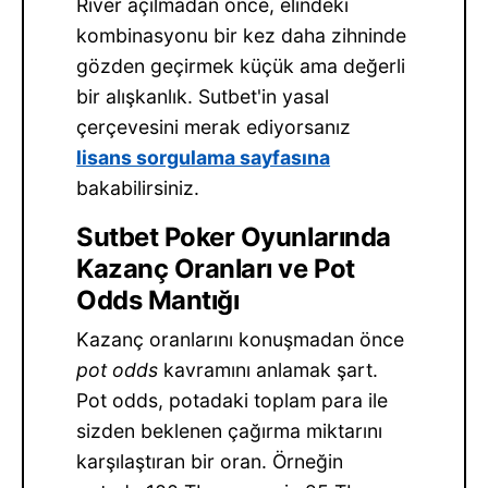
River açılmadan önce, elindeki
kombinasyonu bir kez daha zihninde
gözden geçirmek küçük ama değerli
bir alışkanlık. Sutbet'in yasal
çerçevesini merak ediyorsanız
lisans sorgulama sayfasına
bakabilirsiniz.
Sutbet Poker Oyunlarında
Kazanç Oranları ve Pot
Odds Mantığı
Kazanç oranlarını konuşmadan önce
pot odds
kavramını anlamak şart.
Pot odds, potadaki toplam para ile
sizden beklenen çağırma miktarını
karşılaştıran bir oran. Örneğin