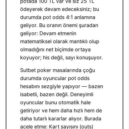
potada 100 TL var ve siz 25 TL
ödeyerek devam edeceksiniz; bu
durumda pot odds 4:1 anlamına
geliyor. Bu oranın önemi şuradan
geliyor: Devam etmenin
matematiksel olarak mantıklı olup
olmadığını net biçimde ortaya
koyuyor; his değil, sayı konuşuyor.
Sutbet poker masalarında çoğu
durumda oyuncular pot odds
hesabını sezgiyle yapıyor — bazen
isabetli, bazen değil. Deneyimli
oyuncular bunu otomatik hale
getiriyor ve hem daha hızlı hem de
daha tutarlı kararlar alıyor. Burada
acele etme: Kart sayısını (outs)