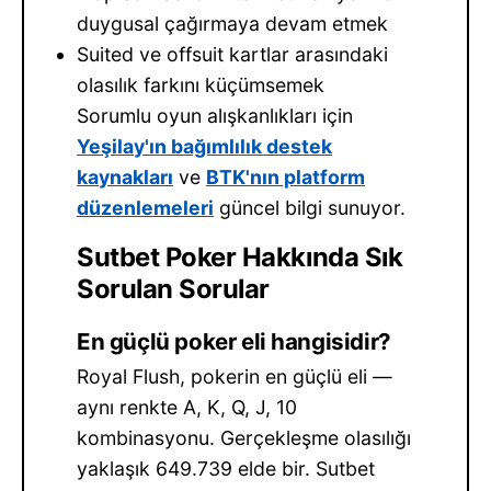
duygusal çağırmaya devam etmek
Suited ve offsuit kartlar arasındaki
olasılık farkını küçümsemek
Sorumlu oyun alışkanlıkları için
Yeşilay'ın bağımlılık destek
kaynakları
ve
BTK'nın platform
düzenlemeleri
güncel bilgi sunuyor.
Sutbet Poker Hakkında Sık
Sorulan Sorular
En güçlü poker eli hangisidir?
Royal Flush, pokerin en güçlü eli —
aynı renkte A, K, Q, J, 10
kombinasyonu. Gerçekleşme olasılığı
yaklaşık 649.739 elde bir. Sutbet