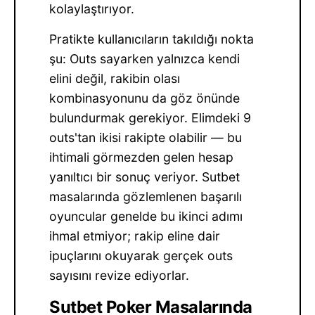
kolaylaştırıyor.
Pratikte kullanıcıların takıldığı nokta
şu: Outs sayarken yalnızca kendi
elini değil, rakibin olası
kombinasyonunu da göz önünde
bulundurmak gerekiyor. Elimdeki 9
outs'tan ikisi rakipte olabilir — bu
ihtimali görmezden gelen hesap
yanıltıcı bir sonuç veriyor. Sutbet
masalarında gözlemlenen başarılı
oyuncular genelde bu ikinci adımı
ihmal etmiyor; rakip eline dair
ipuçlarını okuyarak gerçek outs
sayısını revize ediyorlar.
Sutbet Poker Masalarında