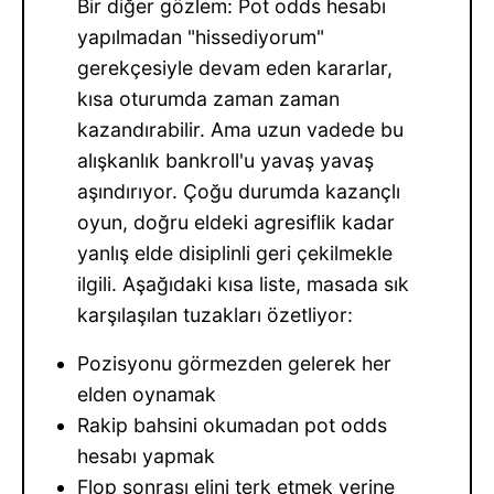
Bir diğer gözlem: Pot odds hesabı
yapılmadan "hissediyorum"
gerekçesiyle devam eden kararlar,
kısa oturumda zaman zaman
kazandırabilir. Ama uzun vadede bu
alışkanlık bankroll'u yavaş yavaş
aşındırıyor. Çoğu durumda kazançlı
oyun, doğru eldeki agresiflik kadar
yanlış elde disiplinli geri çekilmekle
ilgili. Aşağıdaki kısa liste, masada sık
karşılaşılan tuzakları özetliyor:
Pozisyonu görmezden gelerek her
elden oynamak
Rakip bahsini okumadan pot odds
hesabı yapmak
Flop sonrası elini terk etmek yerine