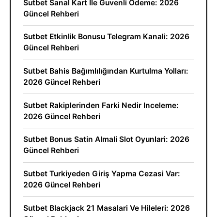
Sutbet Sanal Kart Ile Guvenli Odeme: 2026
Güncel Rehberi
Sutbet Etkinlik Bonusu Telegram Kanali: 2026
Güncel Rehberi
Sutbet Bahis Bağımlılığından Kurtulma Yolları:
2026 Güncel Rehberi
Sutbet Rakiplerinden Farki Nedir Inceleme:
2026 Güncel Rehberi
Sutbet Bonus Satin Almali Slot Oyunlari: 2026
Güncel Rehberi
Sutbet Turkiyeden Giriş Yapma Cezasi Var:
2026 Güncel Rehberi
Sutbet Blackjack 21 Masalari Ve Hileleri: 2026