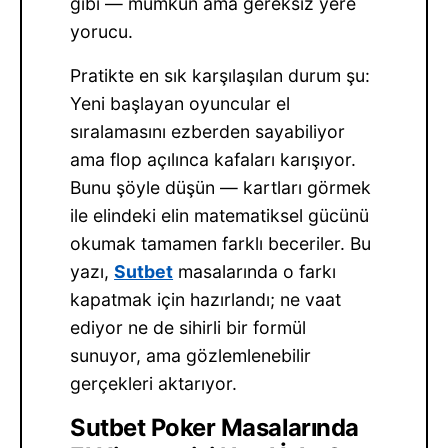
gibi — mümkün ama gereksiz yere
yorucu.
Pratikte en sık karşılaşılan durum şu:
Yeni başlayan oyuncular el
sıralamasını ezberden sayabiliyor
ama flop açılınca kafaları karışıyor.
Bunu şöyle düşün — kartları görmek
ile elindeki elin matematiksel gücünü
okumak tamamen farklı beceriler. Bu
yazı,
Sutbet
masalarında o farkı
kapatmak için hazırlandı; ne vaat
ediyor ne de sihirli bir formül
sunuyor, ama gözlemlenebilir
gerçekleri aktarıyor.
Sutbet Poker Masalarında