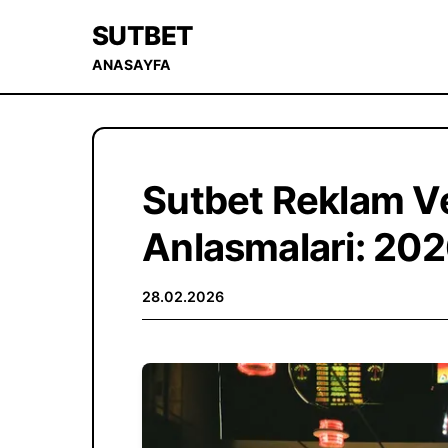
SUTBET
ANASAYFA
Sutbet Reklam V
Anlasmalari: 202
28.02.2026