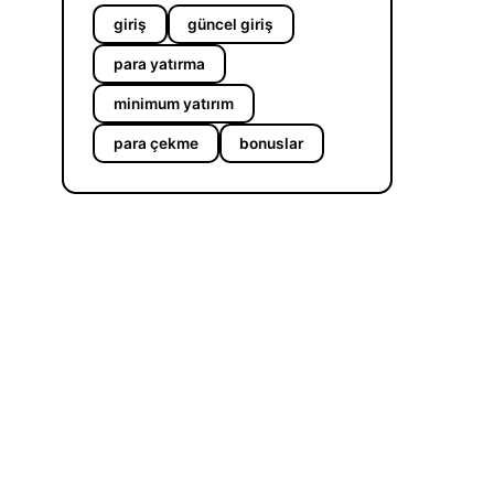
giriş
güncel giriş
para yatırma
minimum yatırım
para çekme
bonuslar