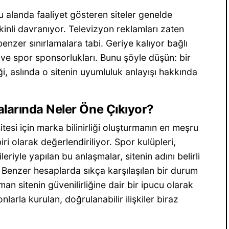
 alanda faaliyet gösteren siteler genelde
inli davranıyor. Televizyon reklamları zaten
 benzer sınırlamalara tabi. Geriye kalıyor bağlı
eri ve spor sponsorlukları. Bunu şöyle düşün: bir
ği, aslında o sitenin uyumluluk anlayışı hakkında
larında Neler Öne Çıkıyor?
tesi için marka bilinirliği oluşturmanın en meşru
ri olarak değerlendiriliyor. Spor kulüpleri,
ileriyle yapılan bu anlaşmalar, sitenin adını belirli
r. Benzer hesaplarda sıkça karşılaşılan bir durum
n sitenin güvenilirliğine dair bir ipucu olarak
larla kurulan, doğrulanabilir ilişkiler biraz