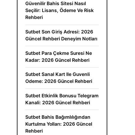
Güvenilir Bahis Sitesi Nasıl
Seçilir: Lisans, Ödeme Ve Risk
Rehberi
Sutbet Son Giriş Adresi: 2026
Güncel Rehberi Deneyim Notları
Sutbet Para Çekme Suresi Ne
Kadar: 2026 Güncel Rehberi
Sutbet Sanal Kart Ile Guvenli
Odeme: 2026 Güncel Rehberi
Sutbet Etkinlik Bonusu Telegram
Kanali: 2026 Güncel Rehberi
Sutbet Bahis Bağımlılığından
Kurtulma Yolları: 2026 Güncel
Rehberi