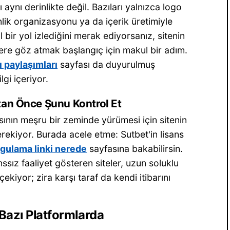
ynı derinlikte değil. Bazıları yalnızca logo
inlik organizasyonu ya da içerik üretimiyle
 bir yol izlediğini merak ediyorsanız, sitenin
lere göz atmak başlangıç için makul bir adım.
 paylaşımları
sayfası da duyurulmuş
gi içeriyor.
tan Önce Şunu Kontrol Et
ının meşru bir zeminde yürümesi için sitenin
gerekiyor. Burada acele etme: Sutbet'in lisans
rgulama linki nerede
sayfasına bakabilirsin.
sız faaliyet gösteren siteler, uzun soluklu
ekiyor; zira karşı taraf da kendi itibarını
Bazı Platformlarda