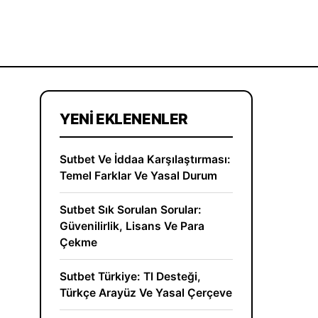
YENI EKLENENLER
Sutbet Ve İddaa Karşılaştırması:
Temel Farklar Ve Yasal Durum
Sutbet Sık Sorulan Sorular:
Güvenilirlik, Lisans Ve Para
Çekme
Sutbet Türkiye: Tl Desteği,
Türkçe Arayüz Ve Yasal Çerçeve