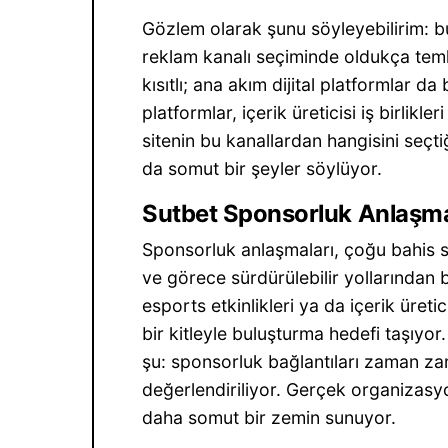
Gözlem olarak şunu söyleyebilirim: bu
reklam kanalı seçiminde oldukça temk
kısıtlı; ana akım dijital platformlar da
platformlar, içerik üreticisi iş birlikl
sitenin bu kanallardan hangisini seçti
da somut bir şeyler söylüyor.
Sutbet Sponsorluk Anlaşma
Sponsorluk anlaşmaları, çoğu bahis si
ve görece sürdürülebilir yollarından bi
esports etkinlikleri ya da içerik üretic
bir kitleyle buluşturma hedefi taşıyo
şu: sponsorluk bağlantıları zaman zama
değerlendiriliyor. Gerçek organizasyon
daha somut bir zemin sunuyor.