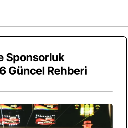
e Sponsorluk
6 Güncel Rehberi