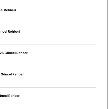
el Rehberi
üncel Rehberi
2026 Güncel Rehberi
6 Güncel Rehberi
üncel Rehberi