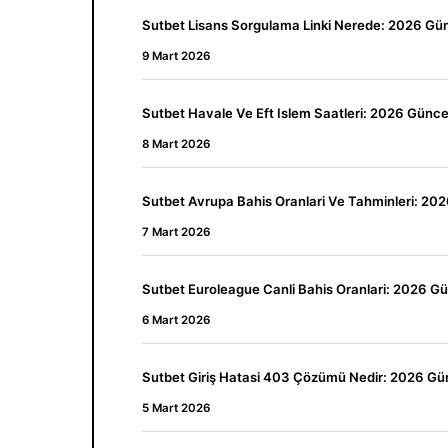
Sutbet Lisans Sorgulama Linki Nerede: 2026 Gü
9 Mart 2026
Sutbet Havale Ve Eft Islem Saatleri: 2026 Günce
8 Mart 2026
Sutbet Avrupa Bahis Oranlari Ve Tahminleri: 20
7 Mart 2026
Sutbet Euroleague Canli Bahis Oranlari: 2026 G
6 Mart 2026
Sutbet Giriş Hatasi 403 Çözümü Nedir: 2026 Gü
5 Mart 2026