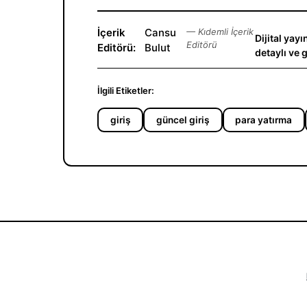
İçerik
Cansu
— Kıdemli İçerik
Dijital yayı
Editörü
Editörü:
Bulut
detaylı ve 
İlgili Etiketler:
giriş
güncel giriş
para yatırma