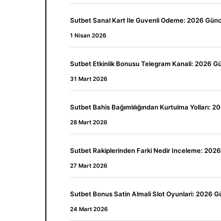
Sutbet Sanal Kart Ile Guvenli Odeme: 2026 Günc
1 Nisan 2026
Sutbet Etkinlik Bonusu Telegram Kanali: 2026 G
31 Mart 2026
Sutbet Bahis Bağımlılığından Kurtulma Yolları: 
28 Mart 2026
Sutbet Rakiplerinden Farki Nedir Inceleme: 202
27 Mart 2026
Sutbet Bonus Satin Almali Slot Oyunlari: 2026 G
24 Mart 2026