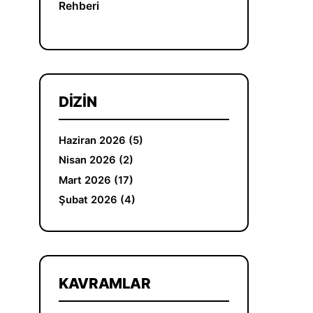
Rehberi
DIZIN
Haziran 2026 (5)
Nisan 2026 (2)
Mart 2026 (17)
Şubat 2026 (4)
KAVRAMLAR