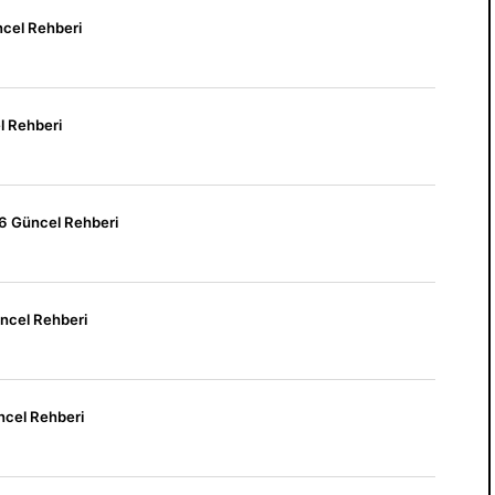
ncel Rehberi
l Rehberi
26 Güncel Rehberi
üncel Rehberi
ncel Rehberi