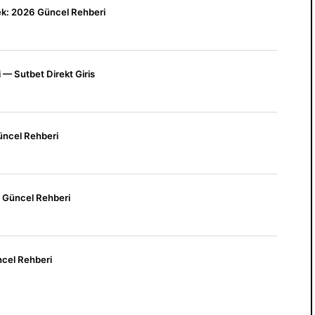
ek: 2026 Güncel Rehberi
 — Sutbet Direkt Giris
üncel Rehberi
 Güncel Rehberi
ncel Rehberi