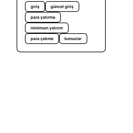
giriş
güncel giriş
para yatırma
minimum yatırım
para çekme
bonuslar