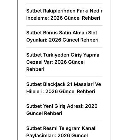
Sutbet Rakiplerinden Farki Nedir
Inceleme: 2026 Güncel Rehberi
Sutbet Bonus Satin Almali Slot
Oyunlari: 2026 Güncel Rehberi
Sutbet Turkiyeden Giriş Yapma
Cezasi Var: 2026 Güncel
Rehberi
Sutbet Blackjack 21 Masalari Ve
Hileleri: 2026 Güncel Rehberi
Sutbet Yeni Giriş Adresi: 2026
Güncel Rehberi
Sutbet Resmi Telegram Kanali
Paylasimlari: 2026 Güncel